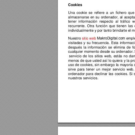
Cookies
Una
cookie
se
refiere
a
un
fichero
que
almacenarse
 en
 su
 ordenador,
 al
 acepta
tener
información
respecto
al
tráfico
w
recurrente.
 Otra
 función
 que
 tienen
 las
individualmente y por tanto brindarte el 
Nuestro 
sitio web
empl
MakroDigital.com 
visitadas
 y
 su
 frecuencia.
 Esta
 informac
después
 la
 información
 se
 elimina
 de
 f
cualquier momento desde
 su ordenador. 
 servicio
 de
 los
 sitios
 web,
 estás
 no
 da
menos
 de
 que
 usted
 así
 lo
 quiera
 y
 la
 pr
uso
 de
 cookies,
 sin
 embargo
 la
 mayoría
 
sirve
 para
 tener
 un
 mejor
 servicio
 web.
ordenador
 para
 declinar
 las
 cookies.
 Si
 
nuestros servicios.