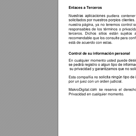
Enlaces a Terceros
pudiera
 contener
Nuestras
 aplicaciones
.
solicitados
 por
 nuestros
 porpios
 clientes
nuestra
 página,
 ya
 no
 tenemos
 control
 s
responsables
 de
 los
 términos
 o
 privacid
terceros.
 Dichos
 sitios
 están
 sujetos
 
recomendable que los consulte para conf
está de acuerdo con estas.
Control de su información personal
En
 cualquier
 momento
 usted
 puede
desi
se pedirá registro
 o algun
 tipo de
 informa
 su privacidad y garantizamos que no sol
Esta compañía no 
solicita ningún tipo de
por un juez con un orden judicial.
MakroDigital
e
 reserva
 el
 derech
.com
 s
Privacidad en cualquier momento.