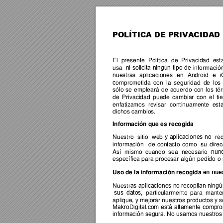
POLÍTICA DE PRIVACIDAD
El
presente
Política
de
Privacidad
est
usa
informació
ni
 solicita
 ningún
 tipo
 de
nuestras
 aplicaciones
 en
 Android
 e
 
omprometida
 con
 la
 seguridad
 de
 los
c
sólo
 se
 empleará
 de
 acuerdo
 con
 los
 té
de
Privacidad
puede
cambiar
con
el
ti
enfatizamos
 revisar
 continuamente
 est
dichos cambios.
Información que es recogida
Nuestro
sitio
web
re
y
 aplicaciones
 no
información
de
 contacto
 como 
 su
 dire
Así
 mismo
 cuando
 sea
 necesario
nun
específica
 para
 procesar
 algún
 pedido
 o
Uso de la información recogida
 en nue
Nuestr
as
aplicaciones no recopilan ningú
 particularmente
 para
 mante
sus
 datos,
aplique, y mejorar nuestros productos y se
MakroDigital.com
 está
 altamente
 compro
información segura. No usamos nuestros s